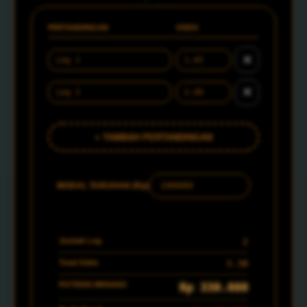
PERTANDINGAN
ODDS
✕
✕
+ TAMBAH PERTANDINGAN
MODAL TARUHAN (Rp)
Jumlah Leg
2
Total Odds
3.30
POTENSI MENANG
Rp 330.000