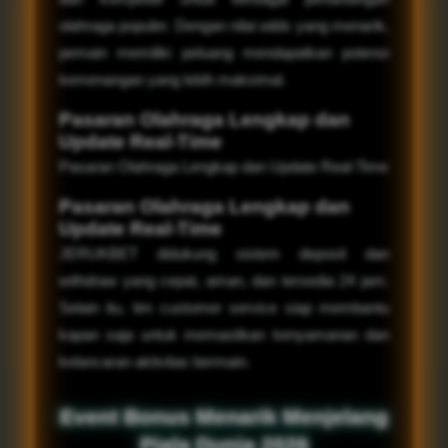
olahraga populer. Dengan nilai odds yang menarik,
pemain memiliki peluang mendapatkan potensi
kemenangan yang lebih maksimal.
Pasaran Olahraga Lengkap dan
Update Real-Time
Pasaran Olahraga Lengkap dan Update Real-Time
Pasaran Olahraga Lengkap dan
Update Real-Time
JERUKBET didukung sistem deposit dan
withdraw yang cepat, aman, dan tersedia 24 jam.
Selain itu, tim customer service siap membantu
kapan saja untuk memastikan kenyamanan dan
kelancaran aktivitas bermain.
Event Bonus Menarik Menjelang
Piala Dunia 2026