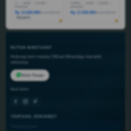
I7
|
16GB
|
512GB
|
CORE5
|
16GB
|
512GB
|
RTX5050
RTX4050
Rp 14.600.080
Rp 13.258.000
Rp 44.999.000
Rp 18.258.000
Terjual 6
BUTUH BANTUAN?
Hubungi kami melalui Official WhatsApp interaktif
sekarang.
Kirim Pesan
Ikuti kami:
TENTANG JERUKBET
Tentang Kami