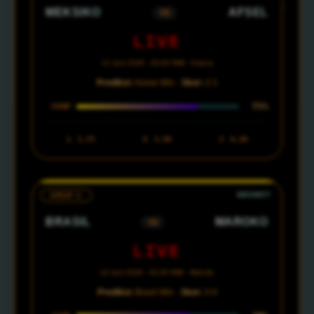
MEKSIKO
AFSEL
VS
LIVE
12 Juni 2026 · 02:00 WIB · Azteca
Prediksi:
Home Win ·
Skor:
2-1
75%
CONF
1
1.75
X
3.50
2
6.50
GRUP C
BRASIL
MAROKO
VS
LIVE
14 Juni 2026 · 02:00 WIB · MetLife
Prediksi:
Brasil Win ·
Skor:
3-0