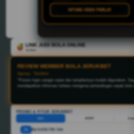
HITUNG ODDS PARLAY
LINK JUDI BOLA ONLINE
Verified
REVIEW MEMBER BOLA JERUKBET
Dedy - Bandung
"Saya suka karena bisa mengakses platform melalui smartphone k
Navigasinya sederhana dan mudah dipahami."
PROMO & FITUR JERUKBET
HDC
HT/FT
Cor
3x
Rp 6.929.700 / bln