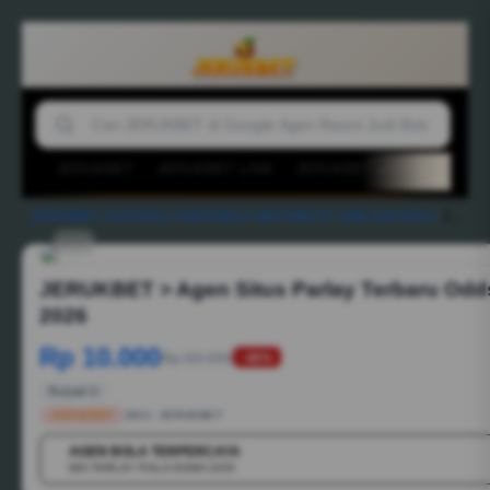
JERUKBET
JERUKBET LINK
JERUKBET LOGIN
AGEN
JERUKBET
-
JUDI BOLA
-
AGEN BOLA
-
MIX PARLAY
-
LINK JUDI BOLA
-
JERUKBET > Agen Situs Parlay Terbaru Odds Tertinggi 2026
1/6
JERUKBET > Agen Situs Parlay Terbaru Odds
2026
Rp 10.000
Rp 50.000
-88%
Terjual 2
JERUKBET
SKU:
JERUKBET
AGEN BOLA TERPERCAYA
💳
MIX PARLAY PIALA DUNIA 2026