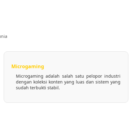
unia
Microgaming
Microgaming adalah salah satu pelopor industri
dengan koleksi konten yang luas dan sistem yang
sudah terbukti stabil.