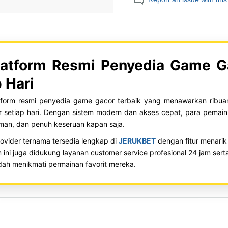
latform Resmi Penyedia Game 
 Hari
tform resmi penyedia game gacor terbaik yang menawarkan ribuan 
r setiap hari. Dengan sistem modern dan akses cepat, para pemai
man, dan penuh keseruan kapan saja.
ovider ternama tersedia lengkap di
JERUKBET
dengan fitur menari
orm ini juga didukung layanan customer service profesional 24 jam ser
h menikmati permainan favorit mereka.