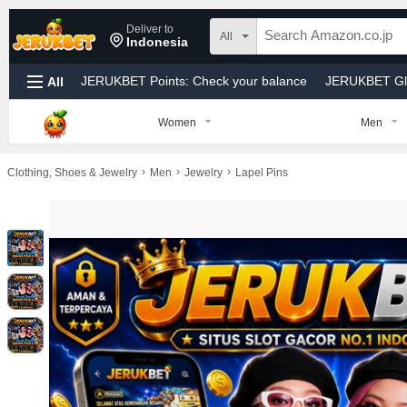
Deliver to
All
Indonesia
JERUKBET Points
: Check your balance
JERUKBET Gl
All
Computers & Peripherals
Gift Cards
Health and Per
Women
Men
›
›
›
Clothing, Shoes & Jewelry
Men
Jewelry
Lapel Pins