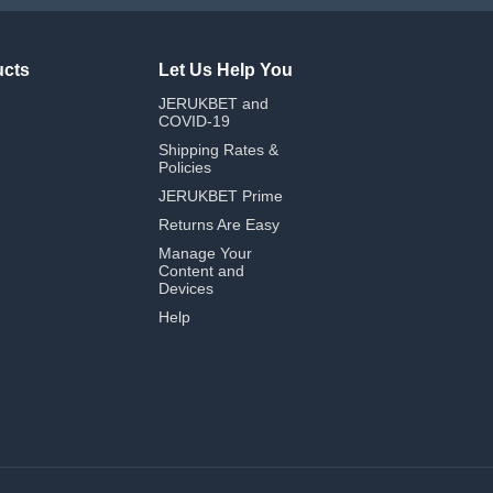
cts
Let Us Help You
JERUKBET and
COVID-19
Shipping Rates &
Policies
JERUKBET Prime
Returns Are Easy
Manage Your
Content and
Devices
Help