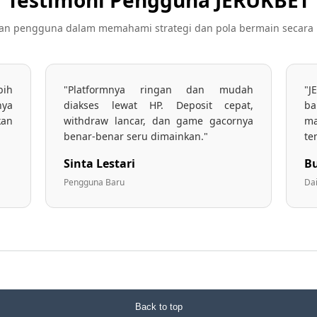
Testimoni Pengguna JERUKBET
n pengguna dalam memahami strategi dan pola bermain secara l
bih
"Platformnya ringan dan mudah
"J
ya
diakses lewat HP. Deposit cepat,
ba
kan
withdraw lancar, dan game gacornya
ma
benar-benar seru dimainkan."
te
Sinta Lestari
Bu
Pengguna Baru
Dai
Back to top