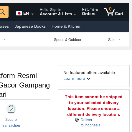
0
Returns &
Hello, Sign in
EN
Orders
Cart
Account & Lists
ases
Japanese Books
Home & Kitchen
e
Sports & Outdoor
Sale
No featured offers available
tform Resmi
Learn more
Gacor Gampang
ari
This item cannot be shipped
to your selected delivery
location. Please choose a
different delivery location.
Secure
Deliver
to
Indonesia
transaction